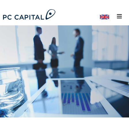
¿Quiénes Somos?
Nuestro Equipo
Trayectoria Profesional
Ex-Colaboradores
Capital Privado
Deuda Privada
Banca de Inversión
ESG
Inversionistas