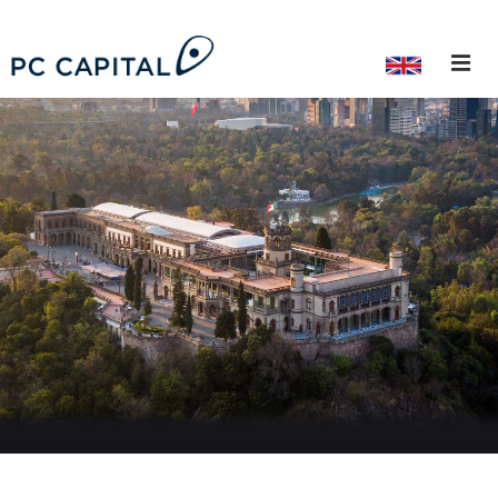
¿Quiénes Somos?
Nuestro Equipo
Trayectoria Profesional
Ex-Colaboradores
Capital Privado
Deuda Privada
Banca de Inversión
ESG
Inversionistas