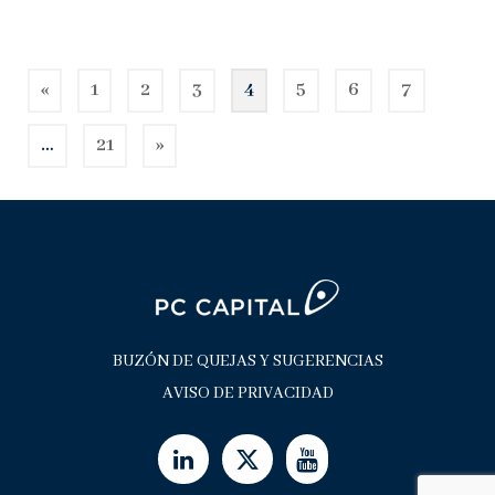
PAGINACIÓN
«
1
2
3
4
5
6
7
DE
ENTRADAS
…
21
»
BUZÓN DE QUEJAS Y SUGERENCIAS
AVISO DE PRIVACIDAD