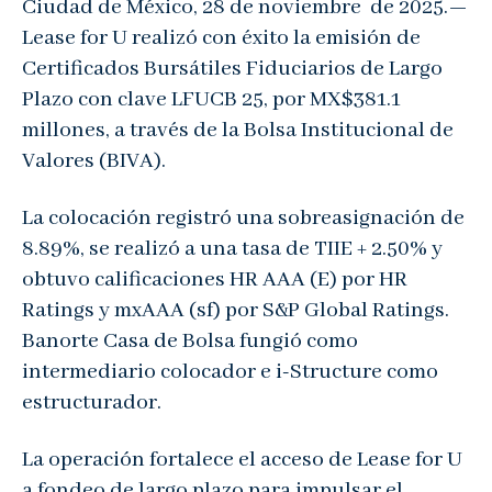
Ciudad de México, 28 de noviembre de 2025.—
Noticias
Lease for U realizó con éxito la emisión de
Contacto
Certificados Bursátiles Fiduciarios de Largo
Plazo con clave LFUCB 25, por MX$381.1
Buzón de Quejas
millones, a través de la Bolsa Institucional de
Valores (BIVA).
La colocación registró una sobreasignación de
8.89%, se realizó a una tasa de TIIE + 2.50% y
obtuvo calificaciones HR AAA (E) por HR
Ratings y mxAAA (sf) por S&P Global Ratings.
Banorte Casa de Bolsa fungió como
intermediario colocador e i-Structure como
estructurador.
La operación fortalece el acceso de Lease for U
a fondeo de largo plazo para impulsar el