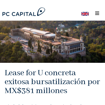
¿Quiénes Somos?
Nuestro Equipo
Trayectoria Profesional
Ex-Colaboradores
Capital Privado
Lease for U concreta
Deuda Privada
exitosa bursatilización por
Banca de Inversión
MX$381 millones
ESG
Inversionistas