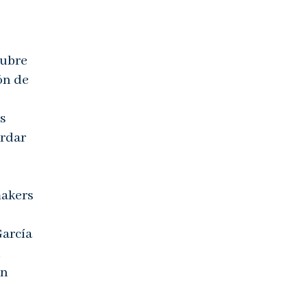
cubre
ón de
es
ordar
makers
García
d
en