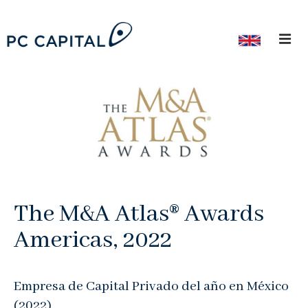
¿Quiénes Somos?
Nuestro Equipo
Trayectoria Profesional
Ex-Colaboradores
Capital Privado
The M&A Atlas® Awards
Deuda Privada
Americas, 2022
Banca de Inversión
ESG
Empresa de Capital Privado del año en México
Inversionistas
(2022)